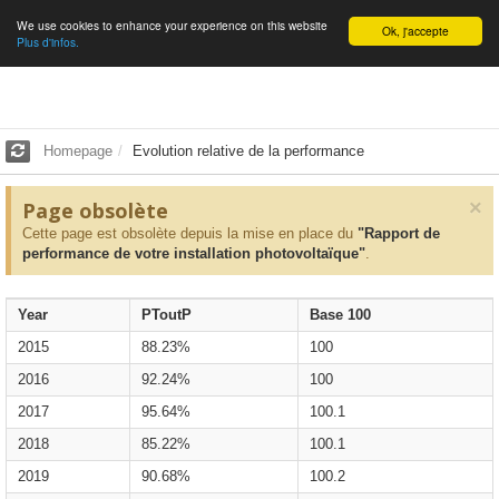
We use cookies to enhance your experience on this website
English
Ok, j'accepte
Plus d'infos.
Homepage
Evolution relative de la performance
×
Page obsolète
Cette page est obsolète depuis la mise en place du
"Rapport de
performance de votre installation photovoltaïque"
.
Year
PToutP
Base 100
2015
88.23%
100
2016
92.24%
100
2017
95.64%
100.1
2018
85.22%
100.1
2019
90.68%
100.2