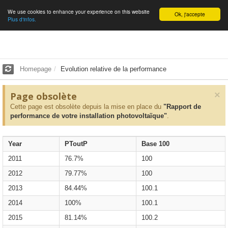
We use cookies to enhance your experience on this website
English
Ok, j'accepte
Plus d'infos.
Homepage
Evolution relative de la performance
×
Page obsolète
Cette page est obsolète depuis la mise en place du
"Rapport de
performance de votre installation photovoltaïque"
.
Year
PToutP
Base 100
2011
76.7%
100
2012
79.77%
100
2013
84.44%
100.1
2014
100%
100.1
2015
81.14%
100.2