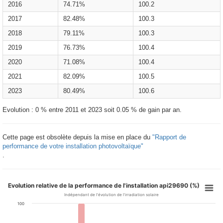
2016
74.71%
100.2
2017
82.48%
100.3
2018
79.11%
100.3
2019
76.73%
100.4
2020
71.08%
100.4
2021
82.09%
100.5
2023
80.49%
100.6
Evolution : 0 % entre 2011 et 2023 soit 0.05 % de gain par an.
Cette page est obsolète depuis la mise en place du
"Rapport de
performance de votre installation photovoltaïque"
.
Evolution relative de la performance de l'installation api29690 (%)
Indépendant de l'évolution de l'irradiation solaire
100