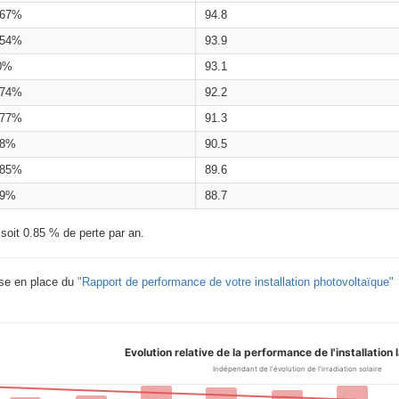
.67%
94.8
.54%
93.9
0%
93.1
.74%
92.2
.77%
91.3
.8%
90.5
.85%
89.6
.9%
88.7
 soit 0.85 % de perte par an.
ise en place du
"Rapport de performance de votre installation photovoltaïque"
Evolution relative de la performance de l'installation
Indépendant de l'évolution de l'irradiation solaire