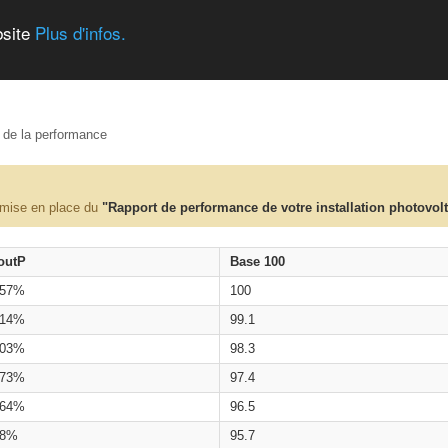
bsite
Plus d'infos.
e de la performance
 mise en place du
"Rapport de performance de votre installation photovol
outP
Base 100
.57%
100
.14%
99.1
.03%
98.3
.73%
97.4
.64%
96.5
.8%
95.7