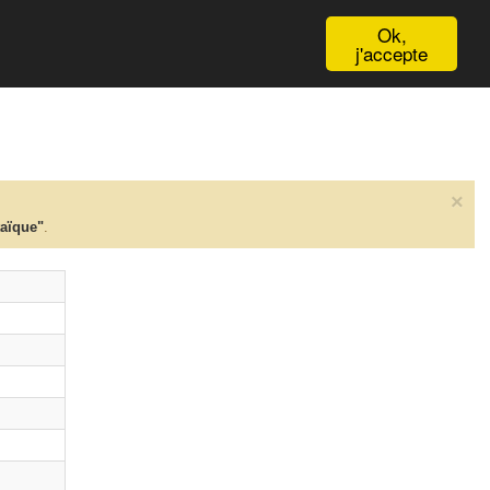
English
Ok,
j'accepte
×
taïque"
.