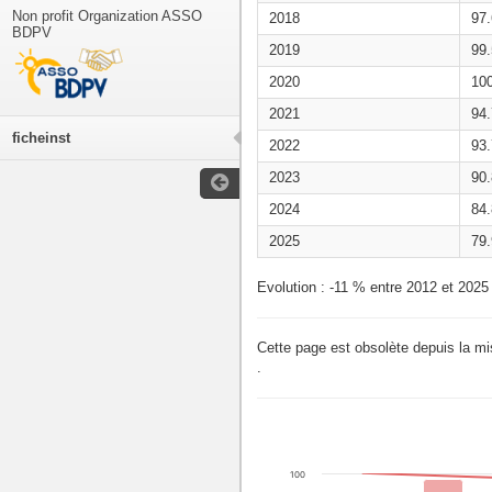
Non profit Organization ASSO
2018
97
BDPV
2019
99
2020
10
2021
94
ficheinst
2022
93
2023
90
2024
84
2025
79
Evolution : -11 % entre 2012 et 2025
Cette page est obsolète depuis la m
.
100