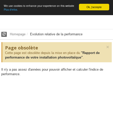
We use cookies to enhance your experience on this website
English
Ok, j'accepte
Plus d'infos.
Homepage
Evolution relative de la performance
×
Page obsolète
Cette page est obsolète depuis la mise en place du
"Rapport de
performance de votre installation photovoltaïque"
.
Il n'y a pas assez d'années pour pouvoir afficher et calculer l'indice de
performance.