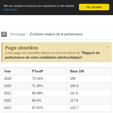
We use cookies to enhance your experience on this website
English
Ok, j'accepte
Plus d'infos.
Homepage
Evolution relative de la performance
×
Page obsolète
Cette page est obsolète depuis la mise en place du
"Rapport de
performance de votre installation photovoltaïque"
.
Year
PToutP
Base 100
2019
73.14%
100
2020
71.26%
105.9
2021
68.59%
111.9
2022
68.5%
117.8
2023
67.97%
123.7