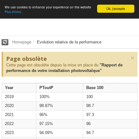
We use cookies to enhance your experience on this website
English
Ok, j'accepte
Plus d'infos.
Homepage
Evolution relative de la performance
×
Page obsolète
Cette page est obsolète depuis la mise en place du
"Rapport de
performance de votre installation photovoltaïque"
.
Year
PToutP
Base 100
2019
100%
100
2020
98.87%
98.7
2021
96%
97.3
2022
97.15%
96
2023
94.09%
94.7