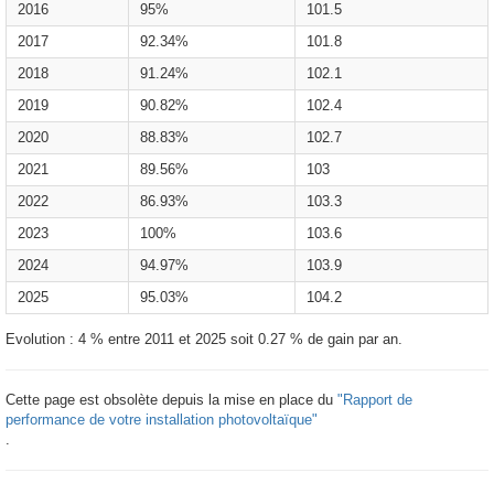
2016
95%
101.5
2017
92.34%
101.8
2018
91.24%
102.1
2019
90.82%
102.4
2020
88.83%
102.7
2021
89.56%
103
2022
86.93%
103.3
2023
100%
103.6
2024
94.97%
103.9
2025
95.03%
104.2
Evolution : 4 % entre 2011 et 2025 soit 0.27 % de gain par an.
Cette page est obsolète depuis la mise en place du
"Rapport de
performance de votre installation photovoltaïque"
.