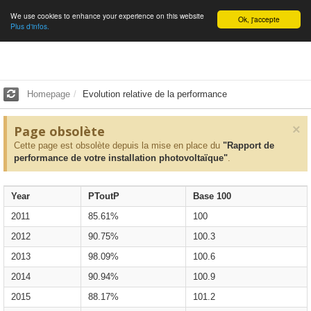
We use cookies to enhance your experience on this website
English
Ok, j'accepte
Plus d'infos.
Homepage
Evolution relative de la performance
×
Page obsolète
Cette page est obsolète depuis la mise en place du
"Rapport de
performance de votre installation photovoltaïque"
.
Year
PToutP
Base 100
2011
85.61%
100
2012
90.75%
100.3
2013
98.09%
100.6
2014
90.94%
100.9
2015
88.17%
101.2