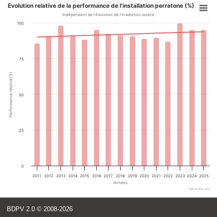
Evolution relative de la performance de l'installation perratone (%)
Indépendant de l'évolution de l'irradiation solaire
100
75
Performance relative(%)
50
25
0
2011
2012
2013
2014
2015
2016
2017
2018
2019
2020
2021
2022
2023
2024
2025
Années
Highcharts.com
BDPV 2.0
© 2008-2026