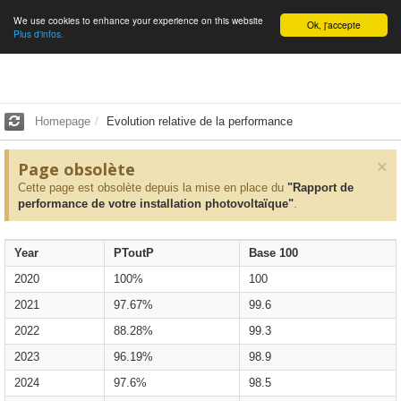
We use cookies to enhance your experience on this website
English
Ok, j'accepte
Plus d'infos.
Homepage
Evolution relative de la performance
×
Page obsolète
Cette page est obsolète depuis la mise en place du
"Rapport de
performance de votre installation photovoltaïque"
.
Year
PToutP
Base 100
2020
100%
100
2021
97.67%
99.6
2022
88.28%
99.3
2023
96.19%
98.9
2024
97.6%
98.5