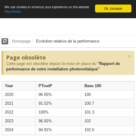
We use cookies to enhance your experience on this website
English
Ok, j'accepte
Plus d'infos.
Homepage
Evolution relative de la performance
×
Page obsolète
Cette page est obsolète depuis la mise en place du
"Rapport de
performance de votre installation photovoltaïque"
.
Year
PToutP
Base 100
2020
96.05%
100
2021
91.52%
100.7
2022
100%
101.3
2023
96.92%
102
2024
94.91%
102.6