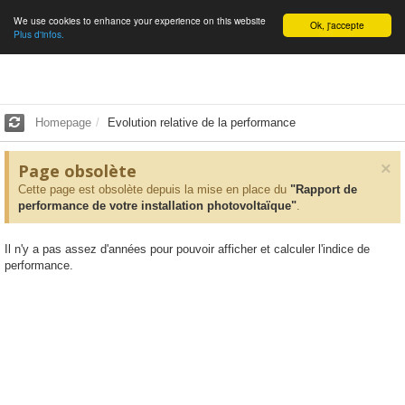
We use cookies to enhance your experience on this website
English
Ok, j'accepte
Plus d'infos.
Homepage
Evolution relative de la performance
×
Page obsolète
Cette page est obsolète depuis la mise en place du
"Rapport de
performance de votre installation photovoltaïque"
.
Il n'y a pas assez d'années pour pouvoir afficher et calculer l'indice de
performance.