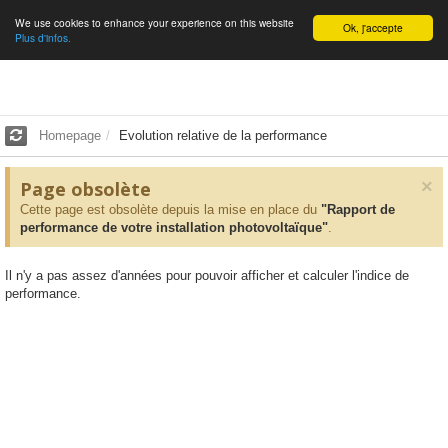
We use cookies to enhance your experience on this website
English
Ok, j'accepte
Plus d'infos.
Homepage
Evolution relative de la performance
×
Page obsolète
Cette page est obsolète depuis la mise en place du
"Rapport de
performance de votre installation photovoltaïque"
.
Il n'y a pas assez d'années pour pouvoir afficher et calculer l'indice de
performance.