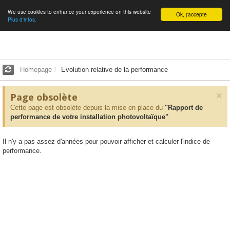
We use cookies to enhance your experience on this website
English
Ok, j'accepte
Plus d'infos.
Homepage
Evolution relative de la performance
×
Page obsolète
Cette page est obsolète depuis la mise en place du
"Rapport de
performance de votre installation photovoltaïque"
.
Il n'y a pas assez d'années pour pouvoir afficher et calculer l'indice de
performance.