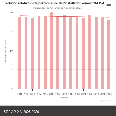
Evolution relative de la performance de l'installation arnaudt34 (%)
Indépendant de l'évolution de l'irradiation solaire
100
75
Performance relative(%)
50
25
0
2011
2012
2013
2014
2015
2016
2017
2018
2019
2020
2021
2022
2023
2024
2025
Années
Highcharts.com
BDPV 2.0
© 2008-2026