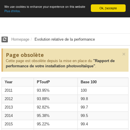
We use cookies to enhance your experience on this website
English
Ok, j'accepte
Plus d'infos.
Homepage
Evolution relative de la performance
×
Page obsolète
Cette page est obsolète depuis la mise en place du
"Rapport de
performance de votre installation photovoltaïque"
.
Year
PToutP
Base 100
2011
93.95%
100
2012
93.88%
99.8
2013
92.82%
99.7
2014
95.38%
99.5
2015
95.22%
99.4