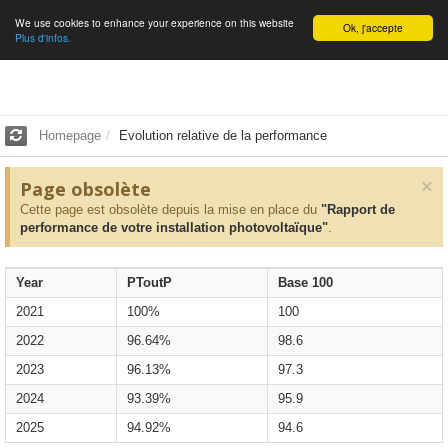
We use cookies to enhance your experience on this website
English
Ok, j'accepte
Plus d'infos.
Homepage
Evolution relative de la performance
×
Page obsolète
Cette page est obsolète depuis la mise en place du
"Rapport de
performance de votre installation photovoltaïque"
.
Year
PToutP
Base 100
2021
100%
100
2022
96.64%
98.6
2023
96.13%
97.3
2024
93.39%
95.9
2025
94.92%
94.6