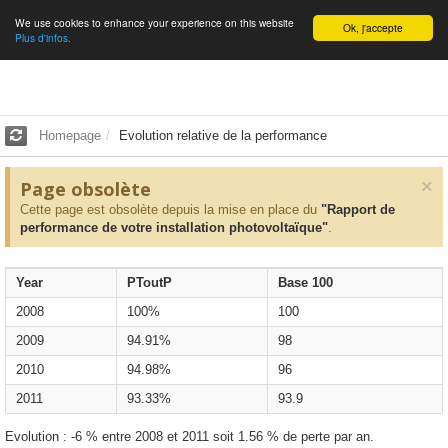
We use cookies to enhance your experience on this website
English
Ok, j'accepte
Plus d'infos.
Homepage
Evolution relative de la performance
×
Page obsolète
Cette page est obsolète depuis la mise en place du
"Rapport de
performance de votre installation photovoltaïque"
.
Year
PToutP
Base 100
2008
100%
100
2009
94.91%
98
2010
94.98%
96
2011
93.33%
93.9
Evolution : -6 % entre 2008 et 2011 soit 1.56 % de perte par an.