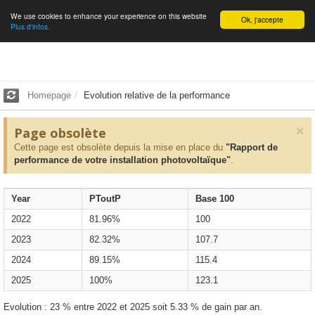
We use cookies to enhance your experience on this website
English
Ok, j'accepte
Plus d'infos.
Homepage
Evolution relative de la performance
×
Page obsolète
Cette page est obsolète depuis la mise en place du
"Rapport de
performance de votre installation photovoltaïque"
.
Year
PToutP
Base 100
2022
81.96%
100
2023
82.32%
107.7
2024
89.15%
115.4
2025
100%
123.1
Evolution : 23 % entre 2022 et 2025 soit 5.33 % de gain par an.