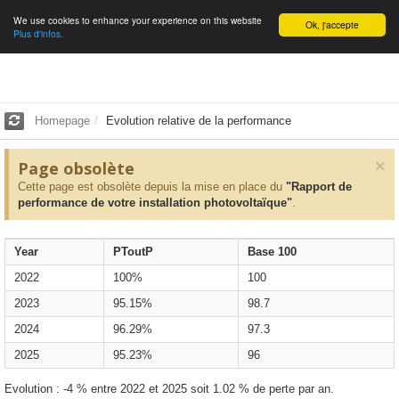
We use cookies to enhance your experience on this website
English
Ok, j'accepte
Plus d'infos.
Homepage
Evolution relative de la performance
×
Page obsolète
Cette page est obsolète depuis la mise en place du
"Rapport de
performance de votre installation photovoltaïque"
.
Year
PToutP
Base 100
2022
100%
100
2023
95.15%
98.7
2024
96.29%
97.3
2025
95.23%
96
Evolution : -4 % entre 2022 et 2025 soit 1.02 % de perte par an.