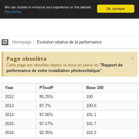
We use cookies to enhance your experience on this website
English
Ok, j'accepte
Plus d'infos.
Homepage
Evolution relative de la performance
×
Page obsolète
Cette page est obsolète depuis la mise en place du
"Rapport de
performance de votre installation photovoltaïque"
.
Year
PToutP
Base 100
2012
85.25%
100
2013
87.7%
100.6
2014
97.06%
101.1
2015
97.17%
101.7
2016
92.35%
102.2