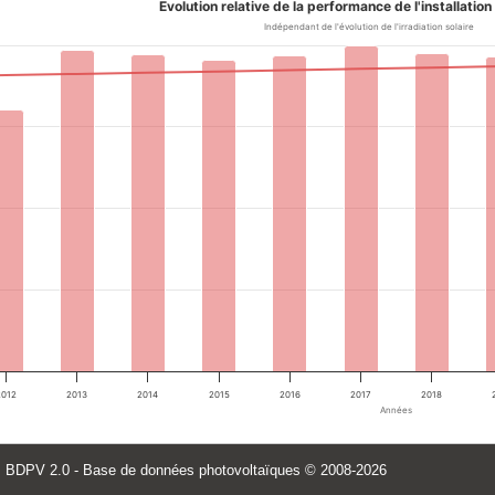
Evolution relative de la performance de l'installatio
Indépendant de l'évolution de l'irradiation solaire
2012
2013
2014
2015
2016
2017
2018
Années
BDPV 2.0
- Base de données photovoltaïques
© 2008-2026