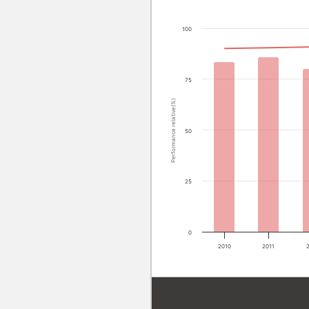
100
75
Performance relative(%)
50
25
0
2010
2011