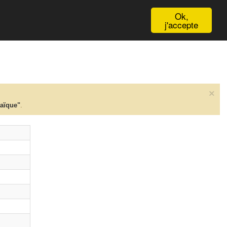
English
Ok,
j'accepte
×
taïque"
.