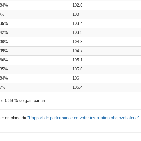
.84%
102.6
0%
103
.35%
103.4
.42%
103.9
.96%
104.3
.99%
104.7
.66%
105.1
.35%
105.6
.84%
106
.7%
106.4
oit 0.39 % de gain par an.
ise en place du
"Rapport de performance de votre installation photovoltaïque"