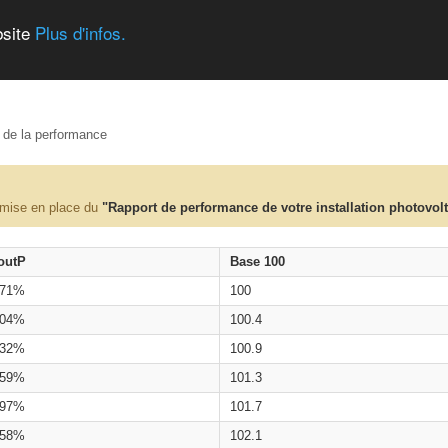
bsite
Plus d'infos.
e de la performance
 mise en place du
"Rapport de performance de votre installation photovol
outP
Base 100
.71%
100
.04%
100.4
.32%
100.9
.59%
101.3
.97%
101.7
.58%
102.1