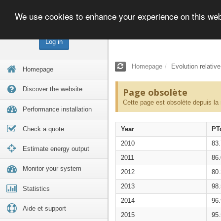
We use cookies to enhance your experience on this we
Log in
Homepage
Evolution relativ
Homepage
Discover the website
Page obsolète
Cette page est obsolète depuis la
Performance installation
Check a quote
Year
PT
2010
83
Estimate energy output
2011
86
Monitor your system
2012
80
2013
98
Statistics
2014
96
Aide et support
2015
95