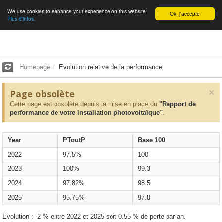
We use cookies to enhance your experience on this website
English
Ok, j'accepte
Plus d'infos.
Homepage
Evolution relative de la performance
×
Page obsolète
Cette page est obsolète depuis la mise en place du
"Rapport de
performance de votre installation photovoltaïque"
.
Year
PToutP
Base 100
2022
97.5%
100
2023
100%
99.3
2024
97.82%
98.5
2025
95.75%
97.8
Evolution : -2 % entre 2022 et 2025 soit 0.55 % de perte par an.