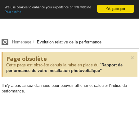
We use cookies to enhance your experience on this website
English
Ok, j'accepte
Plus d'infos.
Homepage
Evolution relative de la performance
×
Page obsolète
Cette page est obsolète depuis la mise en place du
"Rapport de
performance de votre installation photovoltaïque"
.
Il n'y a pas assez d'années pour pouvoir afficher et calculer l'indice de
performance.