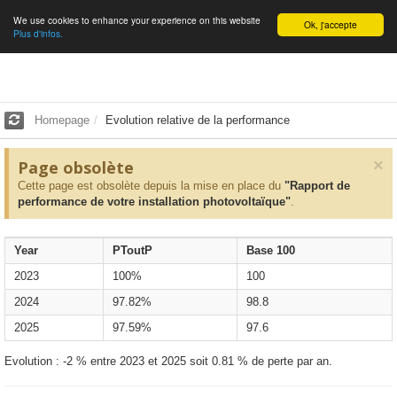
We use cookies to enhance your experience on this website
English
Ok, j'accepte
Plus d'infos.
Homepage
Evolution relative de la performance
×
Page obsolète
Cette page est obsolète depuis la mise en place du
"Rapport de
performance de votre installation photovoltaïque"
.
Year
PToutP
Base 100
2023
100%
100
2024
97.82%
98.8
2025
97.59%
97.6
Evolution : -2 % entre 2023 et 2025 soit 0.81 % de perte par an.