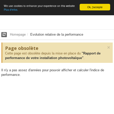
We use cookies to enhance your experience on this website
English
Ok, j'accepte
Plus d'infos.
Homepage
Evolution relative de la performance
×
Page obsolète
Cette page est obsolète depuis la mise en place du
"Rapport de
performance de votre installation photovoltaïque"
.
Il n'y a pas assez d'années pour pouvoir afficher et calculer l'indice de
performance.