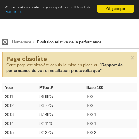
We use cookies to enhance your experience on this website
English
Ok, j'accepte
Plus d'infos.
Homepage
Evolution relative de la performance
×
Page obsolète
Cette page est obsolète depuis la mise en place du
"Rapport de
performance de votre installation photovoltaïque"
.
Year
PToutP
Base 100
2011
96.98%
100
2012
93.77%
100
2013
87.48%
100.1
2014
92.11%
100.1
2015
92.27%
100.2