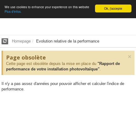
We use cookies to enhance your experience on this website
English
Ok, j'accepte
Plus d'infos.
Homepage
Evolution relative de la performance
×
Page obsolète
Cette page est obsolète depuis la mise en place du
"Rapport de
performance de votre installation photovoltaïque"
.
Il n'y a pas assez d'années pour pouvoir afficher et calculer l'indice de
performance.