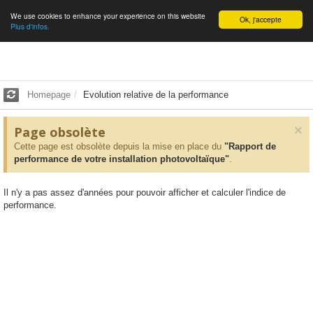
We use cookies to enhance your experience on this website
English
Ok, j'accepte
Plus d'infos.
Homepage
Evolution relative de la performance
×
Page obsolète
Cette page est obsolète depuis la mise en place du
"Rapport de
performance de votre installation photovoltaïque"
.
Il n'y a pas assez d'années pour pouvoir afficher et calculer l'indice de
performance.