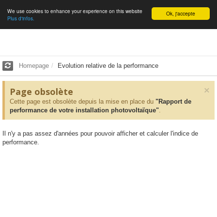
We use cookies to enhance your experience on this website
English
Ok, j'accepte
Plus d'infos.
Homepage
Evolution relative de la performance
×
Page obsolète
Cette page est obsolète depuis la mise en place du
"Rapport de
performance de votre installation photovoltaïque"
.
Il n'y a pas assez d'années pour pouvoir afficher et calculer l'indice de
performance.