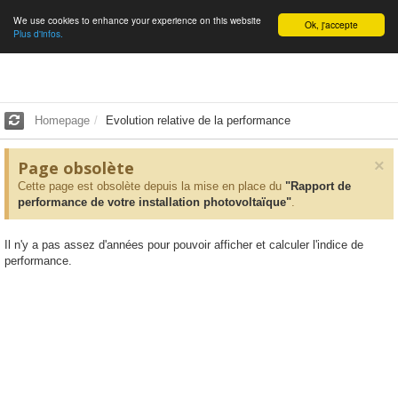
We use cookies to enhance your experience on this website
English
Ok, j'accepte
Plus d'infos.
Homepage
Evolution relative de la performance
×
Page obsolète
Cette page est obsolète depuis la mise en place du
"Rapport de
performance de votre installation photovoltaïque"
.
Il n'y a pas assez d'années pour pouvoir afficher et calculer l'indice de
performance.