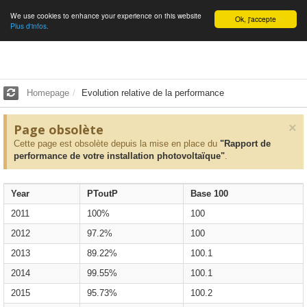
We use cookies to enhance your experience on this website
English
Ok, j'accepte
Plus d'infos.
Homepage
Evolution relative de la performance
×
Page obsolète
Cette page est obsolète depuis la mise en place du
"Rapport de
performance de votre installation photovoltaïque"
.
Year
PToutP
Base 100
2011
100%
100
2012
97.2%
100
2013
89.22%
100.1
2014
99.55%
100.1
2015
95.73%
100.2