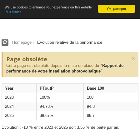
We use cookies to enhance your experience on this website
English
Ok, j'accepte
Plus d'infos.
Homepage
Evolution relative de la performance
×
Page obsolète
Cette page est obsolète depuis la mise en place du
"Rapport de
performance de votre installation photovoltaïque"
.
Year
PToutP
Base 100
2023
100%
100
2024
94.78%
94.8
2025
89.67%
89.7
Evolution : -10 % entre 2023 et 2025 soit 3.56 % de perte par an.