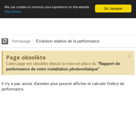
We use cookies to enhance your experience on this website
English
Ok, j'accepte
Plus d'infos.
Homepage
Evolution relative de la performance
×
Page obsolète
Cette page est obsolète depuis la mise en place du
"Rapport de
performance de votre installation photovoltaïque"
.
Il n'y a pas assez d'années pour pouvoir afficher et calculer l'indice de
performance.