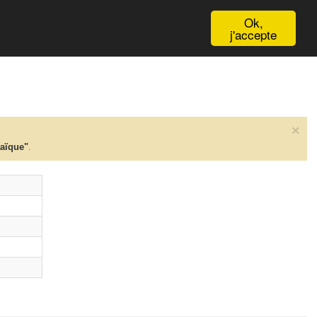
English
Ok,
j'accepte
×
taïque"
.