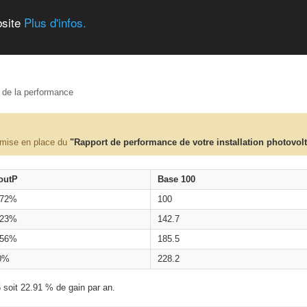
bsite
Plus d'infos.
e de la performance
 mise en place du
"Rapport de performance de votre installation photovol
outP
Base 100
.72%
100
.23%
142.7
.56%
185.5
0%
228.2
 soit 22.91 % de gain par an.