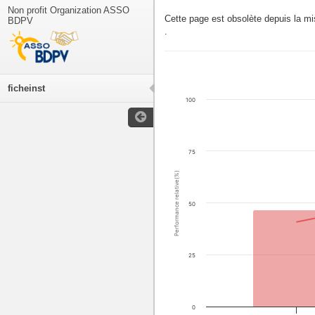
Non profit Organization ASSO
Cette page est obsolète depuis la m
BDPV
.
ficheinst
100
75
Performance relative(%)
50
25
0