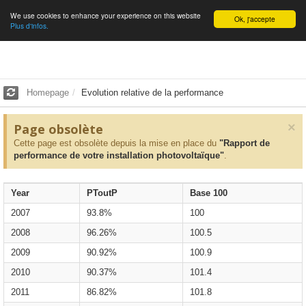
We use cookies to enhance your experience on this website
English
Ok, j'accepte
Plus d'infos.
Homepage
Evolution relative de la performance
×
Page obsolète
Cette page est obsolète depuis la mise en place du
"Rapport de
performance de votre installation photovoltaïque"
.
Year
PToutP
Base 100
2007
93.8%
100
2008
96.26%
100.5
2009
90.92%
100.9
2010
90.37%
101.4
2011
86.82%
101.8