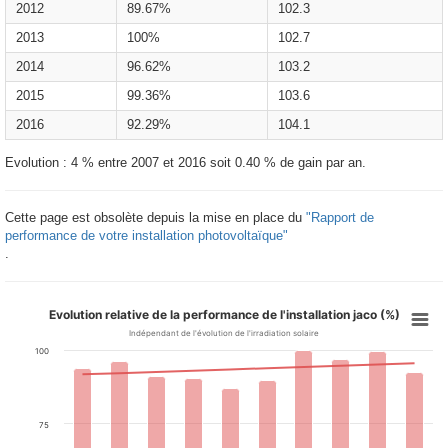
2012
89.67%
102.3
2013
100%
102.7
2014
96.62%
103.2
2015
99.36%
103.6
2016
92.29%
104.1
Evolution : 4 % entre 2007 et 2016 soit 0.40 % de gain par an.
Cette page est obsolète depuis la mise en place du
"Rapport de
performance de votre installation photovoltaïque"
.
Evolution relative de la performance de l'installation jaco (%)
Indépendant de l'évolution de l'irradiation solaire
100
75