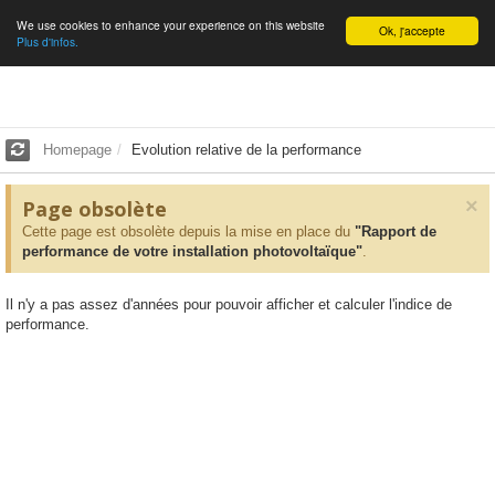
We use cookies to enhance your experience on this website
English
Ok, j'accepte
Plus d'infos.
Homepage
Evolution relative de la performance
×
Page obsolète
Cette page est obsolète depuis la mise en place du
"Rapport de
performance de votre installation photovoltaïque"
.
Il n'y a pas assez d'années pour pouvoir afficher et calculer l'indice de
performance.