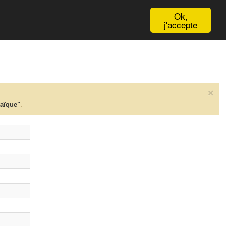
English
Ok,
j'accepte
×
taïque"
.