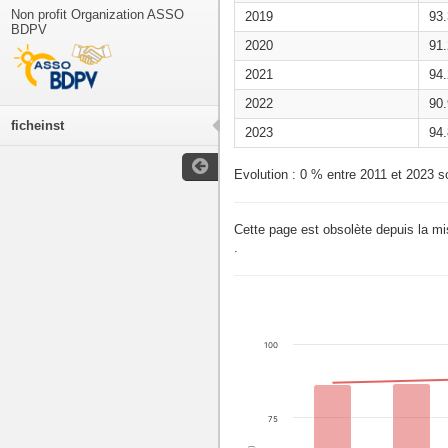
Non profit Organization ASSO
2019
93
BDPV
2020
91
2021
94
2022
90
ficheinst
2023
94
Evolution : 0 % entre 2011 et 2023 s
Cette page est obsolète depuis la m
.
100
75