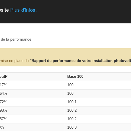
bsite
Plus d'infos.
e de la performance
 mise en place du
"Rapport de performance de votre installation photovol
outP
Base 100
.17%
100
.64%
100
.72%
100.1
.98%
100.2
.57%
100.2
0%
100.3