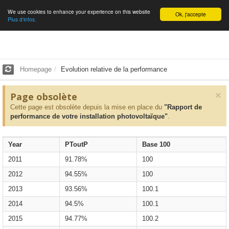
We use cookies to enhance your experience on this website
English
Ok, j'accepte
Plus d'infos.
Homepage
Evolution relative de la performance
×
Page obsolète
Cette page est obsolète depuis la mise en place du
"Rapport de
performance de votre installation photovoltaïque"
.
Year
PToutP
Base 100
2011
91.78%
100
2012
94.55%
100
2013
93.56%
100.1
2014
94.5%
100.1
2015
94.77%
100.2