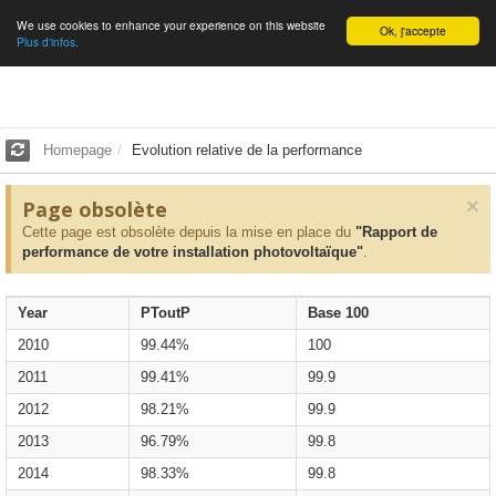
We use cookies to enhance your experience on this website
English
Ok, j'accepte
Plus d'infos.
Homepage
Evolution relative de la performance
×
Page obsolète
Cette page est obsolète depuis la mise en place du
"Rapport de
performance de votre installation photovoltaïque"
.
Year
PToutP
Base 100
2010
99.44%
100
2011
99.41%
99.9
2012
98.21%
99.9
2013
96.79%
99.8
2014
98.33%
99.8