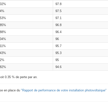
.02%
97.8
.4%
97.5
.53%
97.1
.85%
96.8
.88%
96.4
.04%
96
.11%
95.7
.43%
95.3
.2%
95
.82%
94.6
oit 0.35 % de perte par an.
ise en place du
"Rapport de performance de votre installation photovoltaïque"