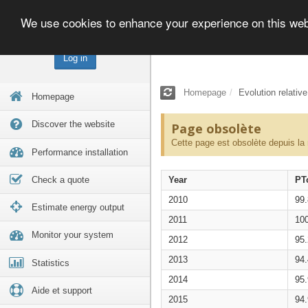
We use cookies to enhance your experience on this we
Log in
Homepage
Evolution relativ
Homepage
Discover the website
Page obsolète
Cette page est obsolète depuis la
Performance installation
Check a quote
Year
PT
2010
99
Estimate energy output
2011
10
Monitor your system
2012
95
2013
94
Statistics
2014
95
Aide et support
2015
94