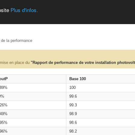
bsite
Plus d'infos.
e de la performance
 mise en place du
"Rapport de performance de votre installation photovol
outP
Base 100
.89%
100
0%
99.6
.26%
99.3
.49%
98.9
.95%
98.6
.96%
98.2