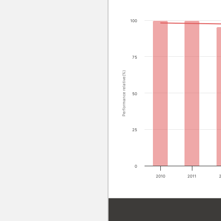
100
75
Performance relative(%)
50
25
0
2010
2011