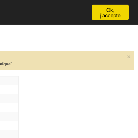
English
Ok,
j'accepte
×
taïque"
.