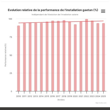
Evolution relative de la performance de l'installation gaetan (%)
Indépendant de l'évolution de l'irradiation solaire
100
75
Performance relative(%)
50
25
0
2010
2011
2012
2013
2014
2015
2016
2017
2018
2019
2020
2021
2022
2023
2024
2025
Années
Highcharts.com