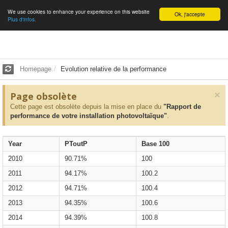
We use cookies to enhance your experience on this website
English
Ok, j'accepte
Plus d'infos.
Homepage
Evolution relative de la performance
×
Page obsolète
Cette page est obsolète depuis la mise en place du
"Rapport de
performance de votre installation photovoltaïque"
.
Year
PToutP
Base 100
2010
90.71%
100
2011
94.17%
100.2
2012
94.71%
100.4
2013
94.35%
100.6
2014
94.39%
100.8