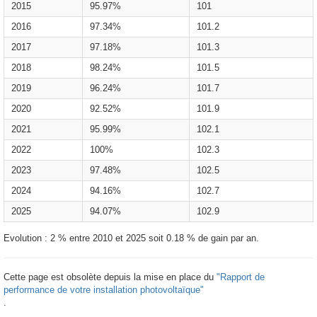
2015
95.97%
101
2016
97.34%
101.2
2017
97.18%
101.3
2018
98.24%
101.5
2019
96.24%
101.7
2020
92.52%
101.9
2021
95.99%
102.1
2022
100%
102.3
2023
97.48%
102.5
2024
94.16%
102.7
2025
94.07%
102.9
Evolution : 2 % entre 2010 et 2025 soit 0.18 % de gain par an.
Cette page est obsolète depuis la mise en place du
"Rapport de
performance de votre installation photovoltaïque"
.