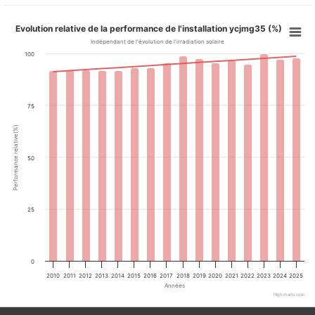
Evolution relative de la performance de l'installation ycjmg35 (%)
Indépendant de l'évolution de l'irradiation solaire
100
75
Performance relative(%)
50
25
0
2010
2011
2012
2013
2014
2015
2016
2017
2018
2019
2020
2021
2022
2023
2024
2025
Années
Highcharts.com