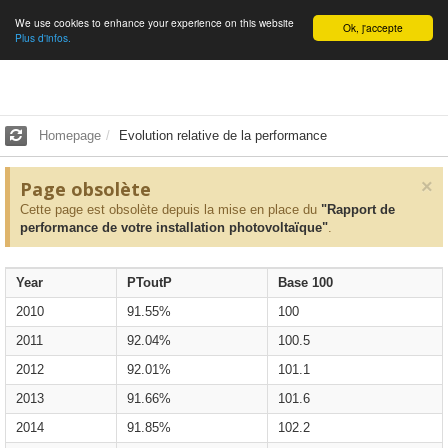
We use cookies to enhance your experience on this website
English
Ok, j'accepte
Plus d'infos.
Homepage
Evolution relative de la performance
×
Page obsolète
Cette page est obsolète depuis la mise en place du
"Rapport de
performance de votre installation photovoltaïque"
.
Year
PToutP
Base 100
2010
91.55%
100
2011
92.04%
100.5
2012
92.01%
101.1
2013
91.66%
101.6
2014
91.85%
102.2