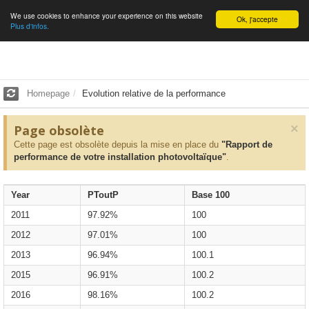
We use cookies to enhance your experience on this website
English
Ok, j'accepte
Plus d'infos.
Homepage
Evolution relative de la performance
×
Page obsolète
Cette page est obsolète depuis la mise en place du
"Rapport de
performance de votre installation photovoltaïque"
.
Year
PToutP
Base 100
2011
97.92%
100
2012
97.01%
100
2013
96.94%
100.1
2015
96.91%
100.2
2016
98.16%
100.2