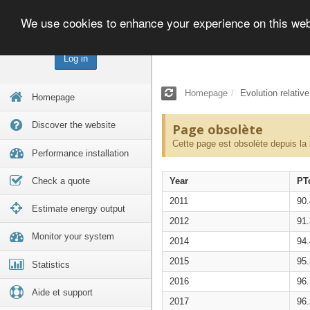
We use cookies to enhance your experience on this we
Log in
Homepage
Evolution relativ
Homepage
Discover the website
Page obsolète
Cette page est obsolète depuis la
Performance installation
Check a quote
Year
PT
2011
90
Estimate energy output
2012
91
Monitor your system
2014
94
2015
95
Statistics
2016
96
Aide et support
2017
96