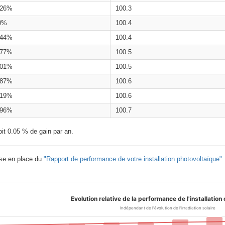
.26%
100.3
0%
100.4
.44%
100.4
.77%
100.5
.01%
100.5
.87%
100.6
.19%
100.6
.96%
100.7
oit 0.05 % de gain par an.
ise en place du
"Rapport de performance de votre installation photovoltaïque"
Evolution relative de la performance de l'installatio
Indépendant de l'évolution de l'irradiation solaire