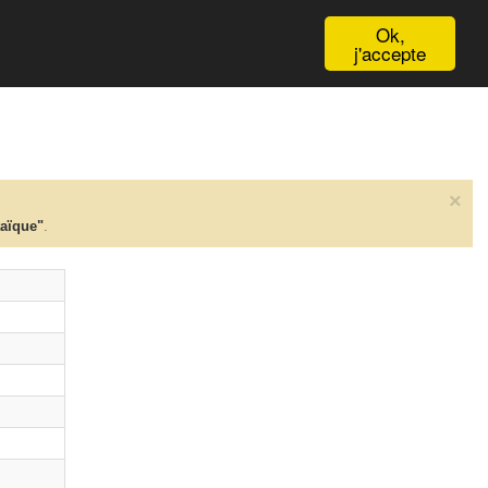
English
Ok,
j'accepte
×
taïque"
.