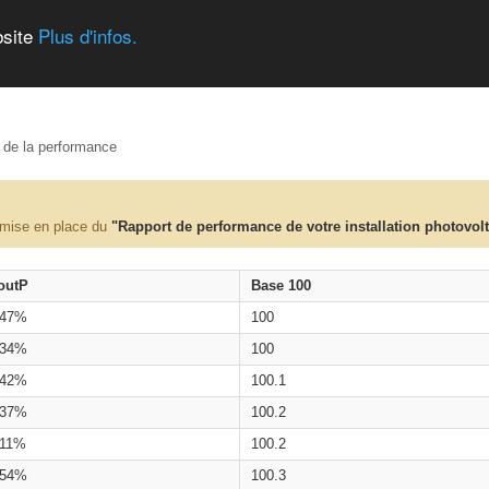
bsite
Plus d'infos.
e de la performance
 mise en place du
"Rapport de performance de votre installation photovol
outP
Base 100
.47%
100
.34%
100
.42%
100.1
.37%
100.2
.11%
100.2
.54%
100.3