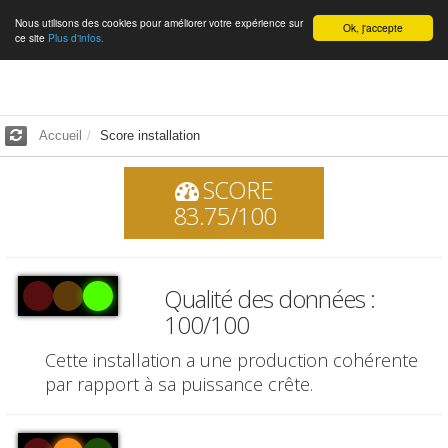
Nous utilisons des cookies pour améliorer votre expérience sur
Français
Ok, j'accepte
ce site
Plus d'infos.
Accueil
Score installation
SCORE
83.75/100
Qualité des données :
100/100
Cette installation a une production cohérente
par rapport à sa puissance crête.