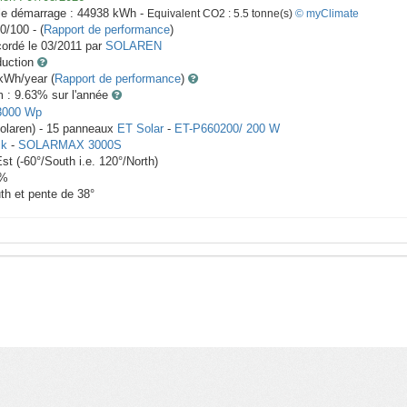
le démarrage :
44938
kWh -
Equivalent CO2 :
5.5
tonne(s)
© myClimate
0/100 - (
Rapport de performance
)
ordé le
03/2011
par
SOLAREN
duction
Wh/year (
Rapport de performance
)
m : 9.63
% sur l'année
3000
Wp
Solaren) -
15
panneaux
ET Solar
-
ET-P660200/ 200 W
ik
-
SOLARMAX 3000S
Est
(
-60
°/South i.e.
120
°/North)
%
th et pente de
38
°