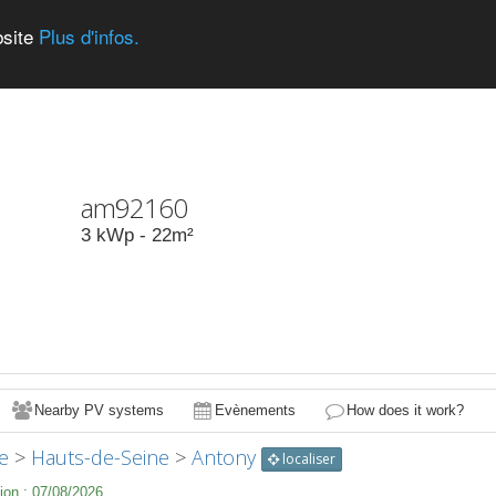
bsite
Plus d'infos.
am92160
3
kWp -
22
m²
Nearby PV systems
Evènements
How does it work?
e
>
Hauts-de-Seine
>
Antony
localiser
ion :
07/08/2026