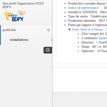
Non profit Organization ASSO
Production cumulée depuis 
BDPV
Indice de performance :
: 10
Installé le 22/03/2011 -
Racc
Type de vente :
Totalité pro
Production attendue :
3017
k
Perte par rapport à l'optimu
Zone:
Roof of a House
-
profilGlob
22
m²
intégré (kit 
1
onduleurs
Sputn
installations
Direction :
≈ Sud-
Slope :
40
° i.e.
84
Optimum :
-4
°/Sou
<