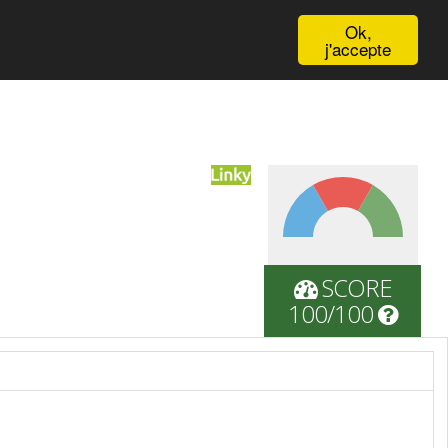
English
Ok,
j'accepte
SCORE
100/100