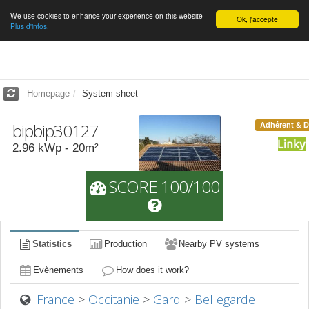
We use cookies to enhance your experience on this website
English
Ok, j'accepte
Plus d'infos.
Homepage
System sheet
bipbip30127
Adhérent & 
2.96
kWp -
20
m²
SCORE 100/100
Statistics
Production
Nearby PV systems
Evènements
How does it work?
France
>
Occitanie
>
Gard
>
Bellegarde