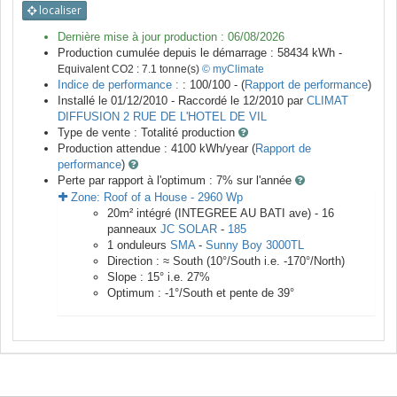
localiser
Dernière mise à jour production :
06/08/2026
Production cumulée depuis le démarrage :
58434
kWh -
Equivalent CO2 :
7.1
tonne(s)
© myClimate
Indice de performance :
: 100/100 - (
Rapport de performance
)
Installé le 01/12/2010 -
Raccordé le
12/2010
par
CLIMAT
DIFFUSION 2 RUE DE L'HOTEL DE VIL
Type de vente :
Totalité production
Production attendue :
4100
kWh/year (
Rapport de
performance
)
Perte par rapport à l'optimum : 7
% sur l'année
Zone:
Roof of a House
-
2960
Wp
20
m²
intégré (INTEGREE AU BATI ave) -
16
panneaux
JC SOLAR
-
185
1
onduleurs
SMA
-
Sunny Boy 3000TL
Direction :
≈ South
(
10
°/South i.e.
-170
°/North)
Slope :
15
° i.e.
27
%
Optimum :
-1
°/South et pente de
39
°