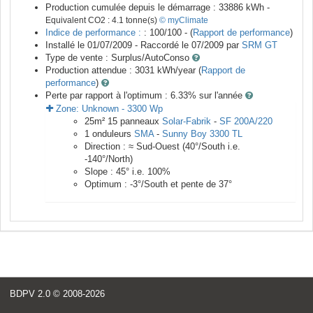
Production cumulée depuis le démarrage :
33886
kWh -
Equivalent CO2 :
4.1
tonne(s)
© myClimate
Indice de performance :
: 100/100 - (
Rapport de performance
)
Installé le 01/07/2009 -
Raccordé le
07/2009
par
SRM GT
Type de vente :
Surplus/AutoConso
Production attendue :
3031
kWh/year (
Rapport de
performance
)
Perte par rapport à l'optimum : 6.33
% sur l'année
Zone:
Unknown
-
3300
Wp
25
m²
15
panneaux
Solar-Fabrik
-
SF 200A/220
1
onduleurs
SMA
-
Sunny Boy 3300 TL
Direction :
≈ Sud-Ouest
(
40
°/South i.e.
-140
°/North)
Slope :
45
° i.e.
100
%
Optimum :
-3
°/South et pente de
37
°
BDPV 2.0
© 2008-2026
<