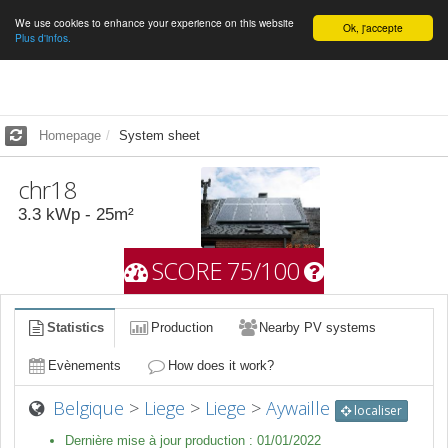
We use cookies to enhance your experience on this website
English
Ok, j'accepte
Plus d'infos.
Homepage
System sheet
chr18
3.3
kWp -
25
m²
SCORE 75/100
Statistics
Production
Nearby PV systems
Evènements
How does it work?
Belgique
>
Liege
>
Liege
>
Aywaille
localiser
Dernière mise à jour production :
01/01/2022