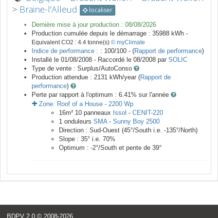
>
Braine-l'Alleud
localiser
Dernière mise à jour production :
08/08/2026
Production cumulée depuis le démarrage :
35988
kWh -
Equivalent CO2 :
4.4
tonne(s)
© myClimate
Indice de performance :
: 100/100 - (
Rapport de performance
)
Installé le 01/08/2008 -
Raccordé le
08/2008
par
SOLIC
Type de vente :
Surplus/AutoConso
Production attendue :
2131
kWh/year (
Rapport de
performance
)
Perte par rapport à l'optimum : 6.41
% sur l'année
Zone:
Roof of a House
-
2200
Wp
16
m²
10
panneaux
Issol
-
CENIT-220
1
onduleurs
SMA
-
Sunny Boy 2500
Direction :
Sud-Ouest
(
45
°/South i.e.
-135
°/North)
Slope :
35
° i.e.
70
%
Optimum :
-2
°/South et pente de
39
°
BDPV 2.0
© 2008-2026