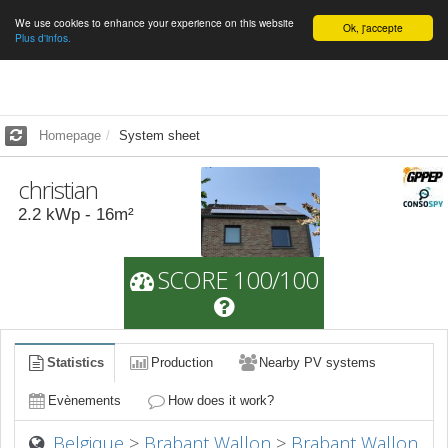
We use cookies to enhance your experience on this website
English
Ok, j'accepte
Plus d'infos.
Homepage
System sheet
christian
2.2
kWp -
16
m²
SCORE 100/100
Statistics
Production
Nearby PV systems
Evènements
How does it work?
Belgique
>
Brabant Wallon
>
Brabant Wallon