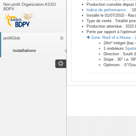
Non profit Organization ASSO
Production cumulée depuis 
BDPV
Indice de performance :
: 10
Installé le 01/07/2010 -
Racc
Type de vente :
Totalité pro
Production attendue :
3315
k
Perte par rapport à l'optimu
Zone:
Roof of a House
-
profilGlob
24
m²
intégré (bac 
1
onduleurs
Sputn
installations
Direction :
South
(
Slope :
30
° i.e.
58
Optimum :
-5
°/Sou
<