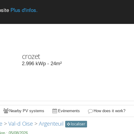
bsite
Plus d'infos.
crozet
2.996
kWp -
24
m²
Nearby PV systems
Evènements
How does it work?
e
>
Val-d Oise
>
Argenteuil
localiser
ion :
05/08/2026