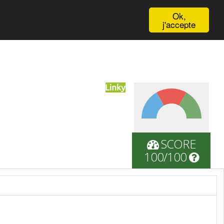
English
Ok,
j'accepte
SCORE
100/100