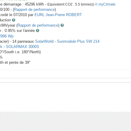
le démarrage :
45296
kWh -
Equivalent CO2 :
5.5
tonne(s)
© myClimate
0/100 - (
Rapport de performance
)
ordé le
07/2010
par
EURL Jean-Pierre ROBERT
duction
Wh/year (
Rapport de performance
)
m : 0.95
% sur l'année
2996
Wp
acier) -
14
panneaux
SolarWorld
-
Sunmodule Plus SW 214
ik
-
SOLARMAX 3000S
0
°/South i.e.
180
°/North)
%
th et pente de
39
°