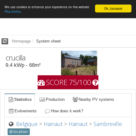
We use cookies to enhance your experience on this website
English
Ok, j'accepte
Plus d'infos.
Homepage
System sheet
crucilla
9.4
kWp -
68
m²
SCORE 75/100
Statistics
Production
Nearby PV systems
Evènements
How does it work?
Belgique
>
Hainaut
>
Hainaut
>
Sambreville
localiser