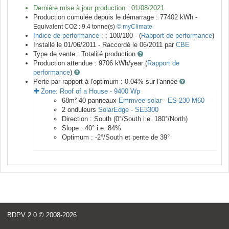
Dernière mise à jour production :
01/08/2021
Production cumulée depuis le démarrage :
77402
kWh -
Equivalent CO2 :
9.4
tonne(s)
© myClimate
Indice de performance :
: 100/100 - (
Rapport de performance
)
Installé le 01/06/2011 -
Raccordé le
06/2011
par
CBE
Type de vente :
Totalité production
Production attendue :
9706
kWh/year (
Rapport de
performance
)
Perte par rapport à l'optimum : 0.04
% sur l'année
Zone:
Roof of a House
-
9400
Wp
68
m²
40
panneaux
Emmvee solar
-
ES-230 M60
2
onduleurs
SolarEdge
-
SE3300
Direction :
South
(
0
°/South i.e.
180
°/North)
Slope :
40
° i.e.
84
%
Optimum :
-2
°/South et pente de
39
°
BDPV 2.0
© 2008-2026
<