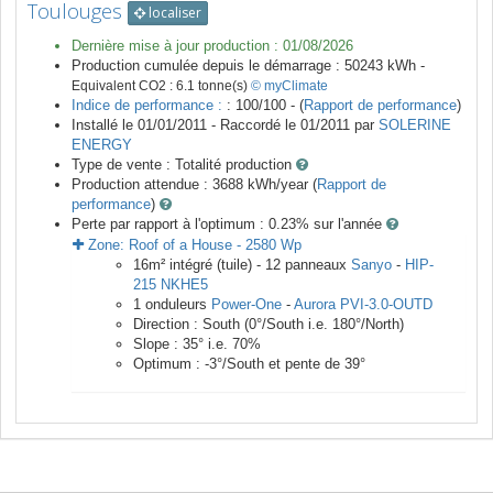
Toulouges
localiser
Dernière mise à jour production :
01/08/2026
Production cumulée depuis le démarrage :
50243
kWh -
Equivalent CO2 :
6.1
tonne(s)
© myClimate
Indice de performance :
: 100/100 - (
Rapport de performance
)
Installé le 01/01/2011 -
Raccordé le
01/2011
par
SOLERINE
ENERGY
Type de vente :
Totalité production
Production attendue :
3688
kWh/year (
Rapport de
performance
)
Perte par rapport à l'optimum : 0.23
% sur l'année
Zone:
Roof of a House
-
2580
Wp
16
m²
intégré (tuile) -
12
panneaux
Sanyo
-
HIP-
215 NKHE5
1
onduleurs
Power-One
-
Aurora PVI-3.0-OUTD
Direction :
South
(
0
°/South i.e.
180
°/North)
Slope :
35
° i.e.
70
%
Optimum :
-3
°/South et pente de
39
°