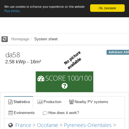
We use cookies to enhance your experience on this website
English
Ok, j'accepte
Plus d'infos.
Homepage
System sheet
da58
Adhérent AS
2.58
kWp -
16
m²
SCORE 100/100
Statistics
Production
Nearby PV systems
Evènements
How does it work?
France
>
Occitanie
>
Pyrenees-Orientales
>